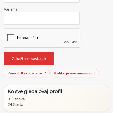
Vaš email
Pomoć: Kako ovo radi?
Koliko je ovo anonimno?
Ko
sve
gleda
ovaj
profil
0 Članova
24 Gosta