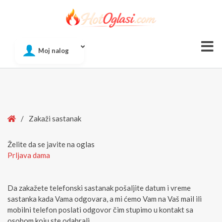
Of
Moj nalog
Si
Home
/
Zakaži sastanak
Želite da se javite na oglas
Prljava dama
Da zakažete telefonski sastanak pošaljite datum i vreme
sastanka kada Vama odgovara, a mi ćemo Vam na Vaš mail ili
mobilni telefon poslati odgovor čim stupimo u kontakt sa
osobom koju ste odabrali.