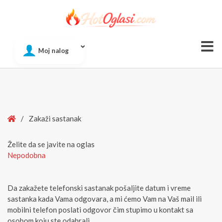
Of
Moj nalog
Si
Home
/
Zakaži sastanak
Želite da se javite na oglas
Nepodobna
Da zakažete telefonski sastanak pošaljite datum i vreme
sastanka kada Vama odgovara, a mi ćemo Vam na Vaš mail ili
mobilni telefon poslati odgovor čim stupimo u kontakt sa
osobom koju ste odabrali.