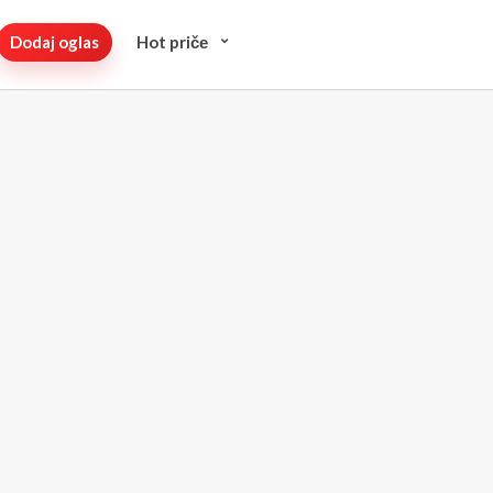
Dodaj oglas
Hot pričе