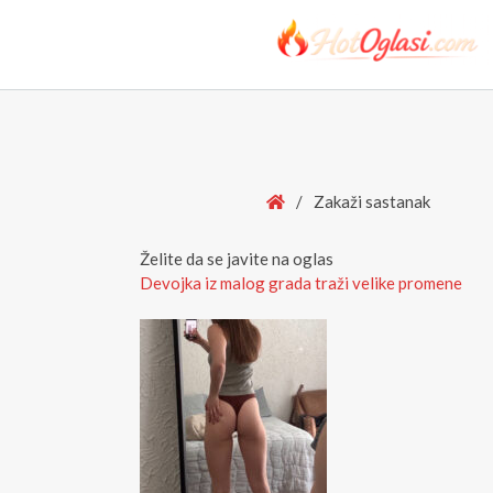
Home
/
Zakaži sastanak
Želite da se javite na oglas
Devojka iz malog grada traži velike promene