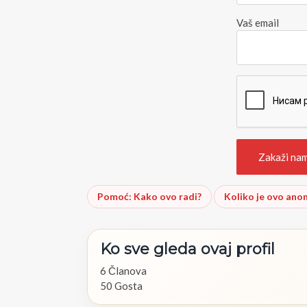
Vaš email
Pomoć: Kako ovo radi?
Koliko je ovo ano
Ko
sve
gleda
ovaj
profil
6 Članova
50 Gosta