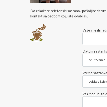
Da zakažete telefonski sastanak pošaljite datum
kontakt sa osobom koju ste odabrali.
Vaše ime ili na
Datum sastank
Vreme sastank
Vaš mobilni tel