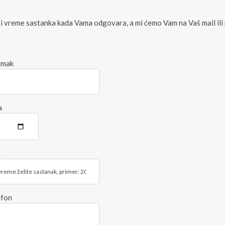
 i vreme sastanka kada Vama odgovara, a mi ćemo Vam na Vaš mail ili
dimak
a
a
efon