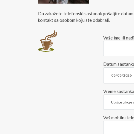
Da zakažete telefonski sastanak pošaljite datum
kontakt sa osobom koju ste odabrali.
Vaše ime ili na
Datum sastank
Vreme sastank
Vaš mobilni tel