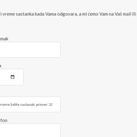
 i vreme sastanka kada Vama odgovara, a mi ćemo Vam na Vaš mail ili
dimak
a
a
efon