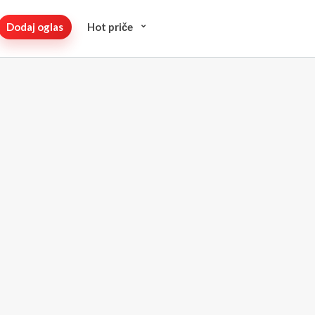
Dodaj oglas
Hot pričе