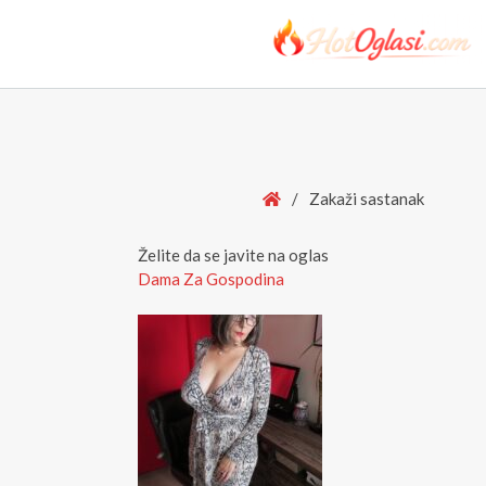
Home
/
Zakaži sastanak
Želite da se javite na oglas
Dama Za Gospodina