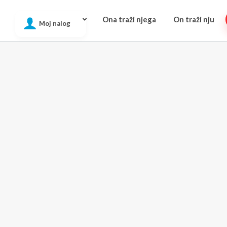
Ona traži njega
On traži nju
Moj nalog