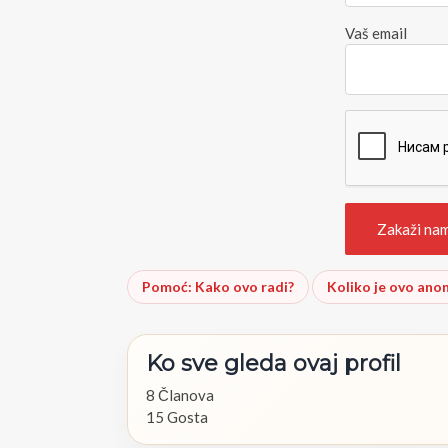
Vaš email
Pomoć: Kako ovo radi?
Koliko je ovo ano
Ko
sve
gleda
ovaj
profil
8 Članova
15 Gosta