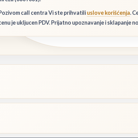
Pozivom call centra Vi ste prihvatili
uslove korišćenja
. C
cenu je ukljucen PDV. Prijatno upoznavanje i sklapanje 