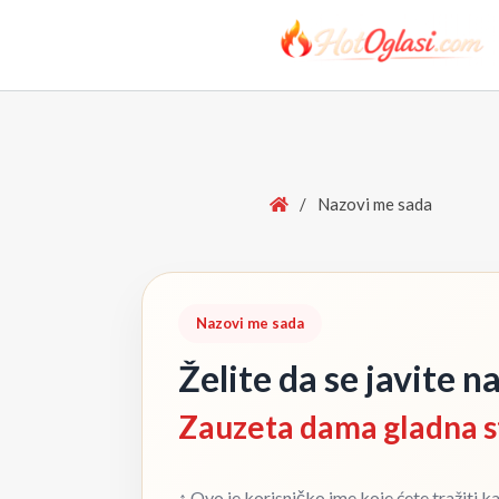
Home
/
Nazovi me sada
Nazovi me sada
Želite da se javite n
Zauzeta dama gladna s
↑ Ovo je korisničko ime koje ćete tražiti k