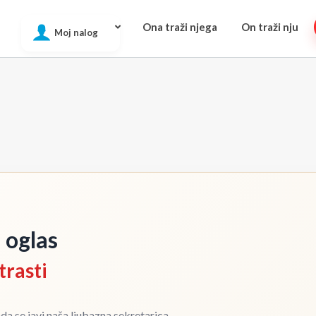
Ona traži njega
On traži nju
Moj nalog
a oglas
trasti
ada se javi naša ljubazna sekretarica