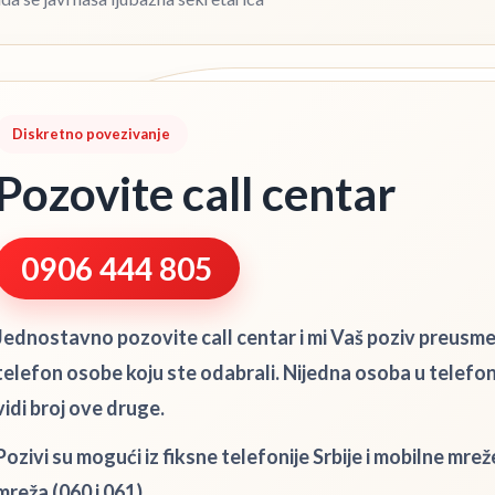
Diskretno povezivanje
Pozovite call centar
0906 444 805
Jednostavno pozovite call centar i mi Vaš poziv preusm
telefon osobe koju ste odabrali. Nijedna osoba u telef
vidi broj ove druge.
Pozivi su mogući iz fiksne telefonije Srbije i mobilne mrež
mreža (060 i 061).