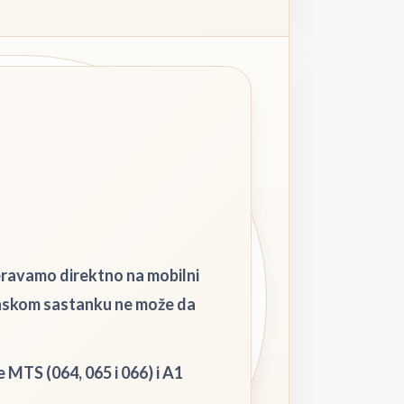
eravamo direktno na mobilni
onskom sastanku ne može da
e MTS (064, 065 i 066) i A1