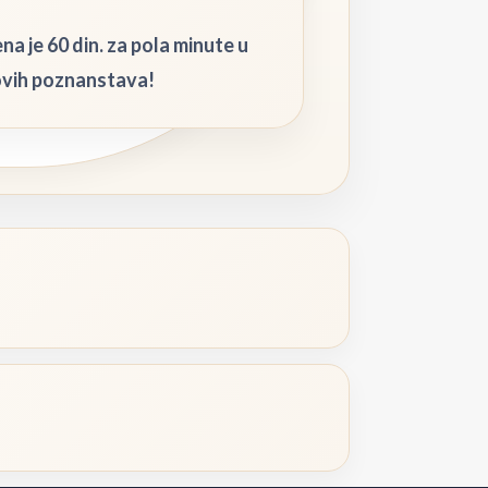
ena je 60 din. za pola minute u
novih poznanstava!