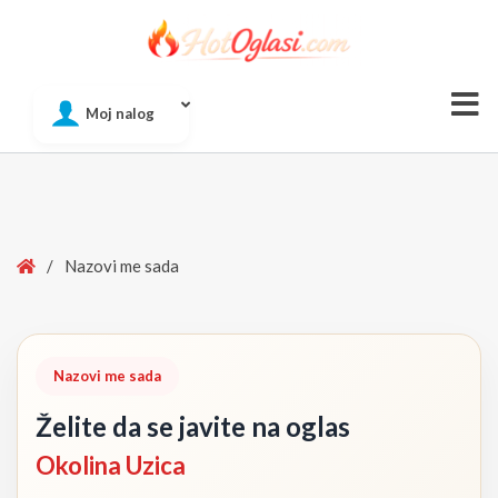
Of
Moj nalog
Si
Home
/
Nazovi me sada
Nazovi me sada
Želite da se javite na oglas
Okolina Uzica