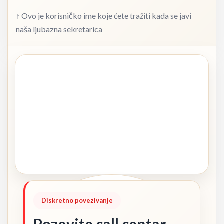
↑ Ovo je korisničko ime koje ćete tražiti kada se javi
naša ljubazna sekretarica
Diskretno povezivanje