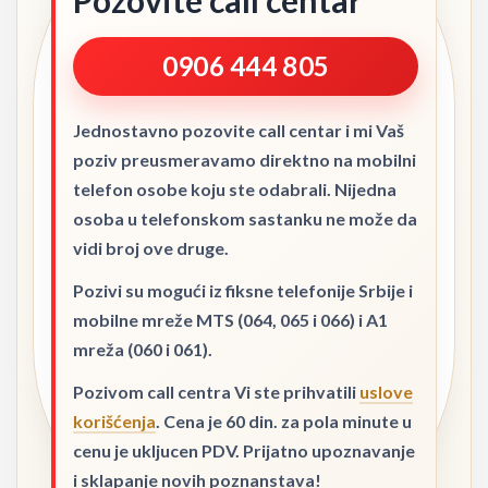
Pozovite call centar
0906 444 805
Jednostavno pozovite call centar i mi Vaš
poziv preusmeravamo direktno na mobilni
telefon osobe koju ste odabrali. Nijedna
osoba u telefonskom sastanku ne može da
vidi broj ove druge.
Pozivi su mogući iz fiksne telefonije Srbije i
mobilne mreže MTS (064, 065 i 066) i A1
mreža (060 i 061).
Pozivom call centra Vi ste prihvatili
uslove
korišćenja
. Cena je 60 din. za pola minute u
cenu je ukljucen PDV. Prijatno upoznavanje
i sklapanje novih poznanstava!