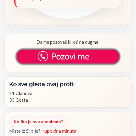
Da me pozoveš klikni na dugme:
Ko
sve
gleda
ovaj
profil
11 Članova
33 Gosta
Koliko je ovo anonimno?
Niste iz Srbije?
Kupovina minuta!