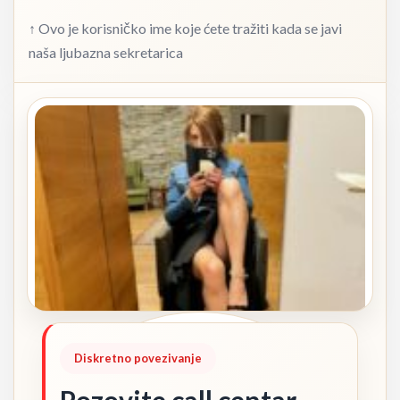
↑ Ovo je korisničko ime koje ćete tražiti kada se javi
naša ljubazna sekretarica
Diskretno povezivanje