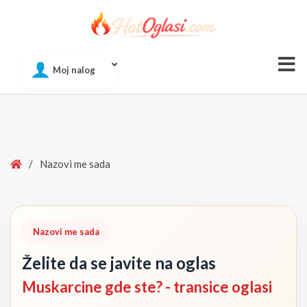
Of
Moj nalog
Si
Home
/
Nazovi me sada
Nazovi me sada
Želite da se javite na oglas
Muskarcine gde ste? - transice oglasi