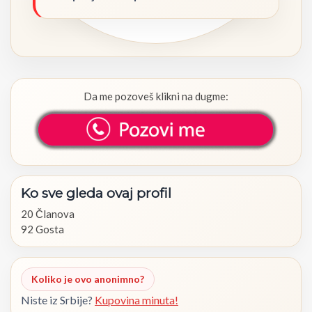
Da me pozoveš klikni na dugme:
Ko
sve
gleda
ovaj
profil
20 Članova
92 Gosta
Koliko je ovo anonimno?
Niste iz Srbije?
Kupovina minuta!