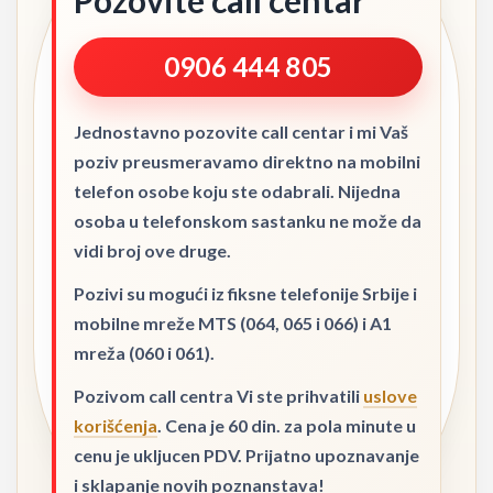
Pozovite call centar
0906 444 805
Jednostavno pozovite call centar i mi Vaš
poziv preusmeravamo direktno na mobilni
telefon osobe koju ste odabrali. Nijedna
osoba u telefonskom sastanku ne može da
vidi broj ove druge.
Pozivi su mogući iz fiksne telefonije Srbije i
mobilne mreže MTS (064, 065 i 066) i A1
mreža (060 i 061).
Pozivom call centra Vi ste prihvatili
uslove
korišćenja
. Cena je 60 din. za pola minute u
cenu je ukljucen PDV. Prijatno upoznavanje
i sklapanje novih poznanstava!