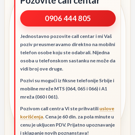
Pozovite call centar
0906 444 805
Jednostavno pozovite call centar i mi Vaš
poziv preusmeravamo direktno na mobilni
telefon osobe koju ste odabrali. Nijedna
osoba u telefonskom sastanku ne može da
vidi broj ove druge.
Pozivi su mogući iz fiksne telefonije Srbije i
mobilne mreže MTS (064, 065 i 066) i A1
mreža (060 i 061).
Pozivom call centra Vi ste prihvatili
uslove
korišćenja
. Cena je 60 din. za pola minute u
cenu je ukljucen PDV. Prijatno upoznavanje
i sklapanje novih poznanstava!