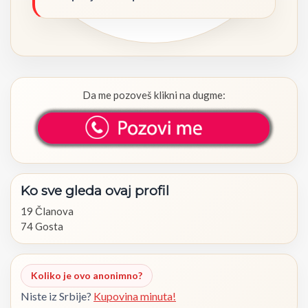
Da me pozoveš klikni na dugme:
Ko
sve
gleda
ovaj
profil
19 Članova
74 Gosta
Koliko je ovo anonimno?
Niste iz Srbije?
Kupovina minuta!