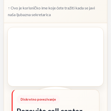
↑ Ovo je korisničko ime koje ćete tražiti kada se javi
naša ljubazna sekretarica
Diskretno povezivanje