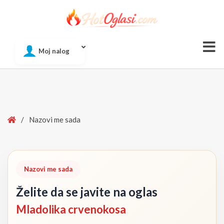
Of
Moj nalog
Si
Home
/
Nazovi me sada
Nazovi me sada
Želite da se javite na oglas
Mladolika crvenokosa