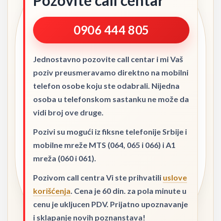
Pozovite call centar
0906 444 805
Jednostavno pozovite call centar i mi Vaš
poziv preusmeravamo direktno na mobilni
telefon osobe koju ste odabrali. Nijedna
osoba u telefonskom sastanku ne može da
vidi broj ove druge.
Pozivi su mogući iz fiksne telefonije Srbije i
mobilne mreže MTS (064, 065 i 066) i A1
mreža (060 i 061).
Pozivom call centra Vi ste prihvatili
uslove
korišćenja
. Cena je 60 din. za pola minute u
cenu je ukljucen PDV. Prijatno upoznavanje
i sklapanje novih poznanstava!