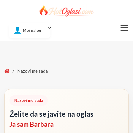
Of
Moj nalog
Si
Home
/
Nazovi me sada
Nazovi me sada
Želite da se javite na oglas
Ja sam Barbara