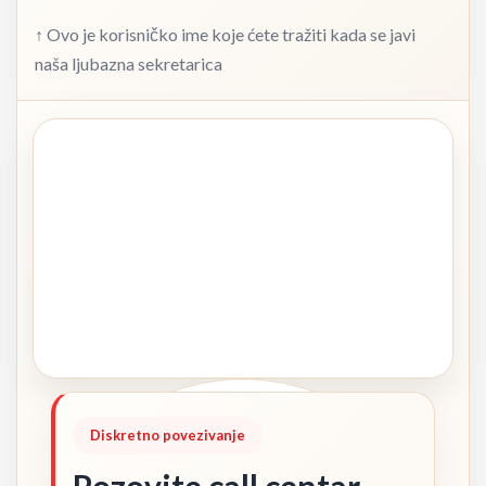
↑ Ovo je korisničko ime koje ćete tražiti kada se javi
naša ljubazna sekretarica
Diskretno povezivanje