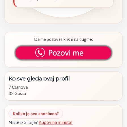
Da me pozoveš klikni na dugme:
Ko
sve
gleda
ovaj
profil
7 Članova
32 Gosta
Koliko je ovo anonimno?
Niste iz Srbije?
Kupovina minuta!