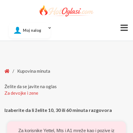
Of
Moj nalog
Si
Home
/
Kupovina minuta
Želite da se javite na oglas
Za devojke i zene
Izaberite da li želite 10, 30 ili 60 minuta razgovora
Za korisnike Yettel, Mts i A1 mreže kao i pozive iz