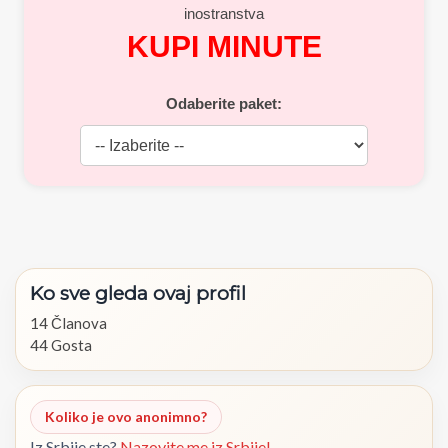
inostranstva
KUPI MINUTE
Odaberite paket:
Ko
sve
gleda
ovaj
profil
14 Članova
44 Gosta
Koliko je ovo anonimno?
Iz Srbije ste?
Nazovite me iz Srbije!