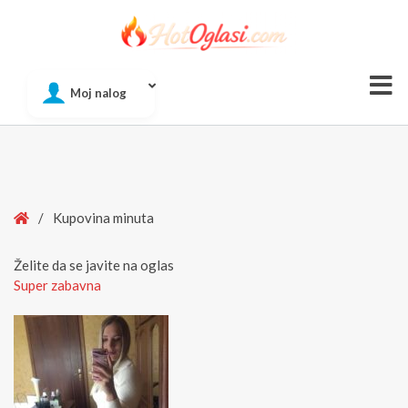
Of
Moj nalog
Si
Home
/
Kupovina minuta
Želite da se javite na oglas
Super zabavna