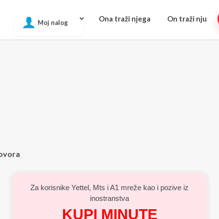
Ona traži njega
On traži nju
Moj nalog
zgovora
Za korisnike Yettel, Mts i A1 mreže kao i pozive iz
inostranstva
KUPI MINUTE