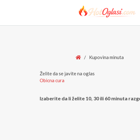
Home
/
Kupovina minuta
Želite da se javite na oglas
Obicna cura
Izaberite da li želite 10, 30 ili 60 minuta ra