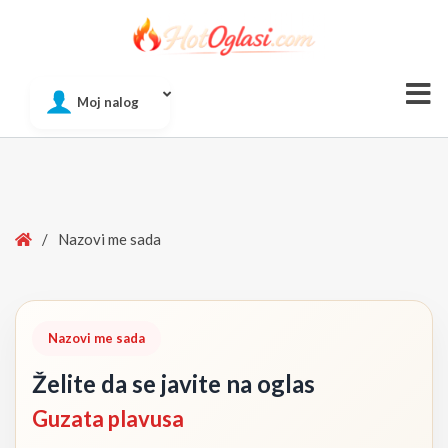
Of
Moj nalog
Si
Home
/
Nazovi me sada
Nazovi me sada
Želite da se javite na oglas
Guzata plavusa