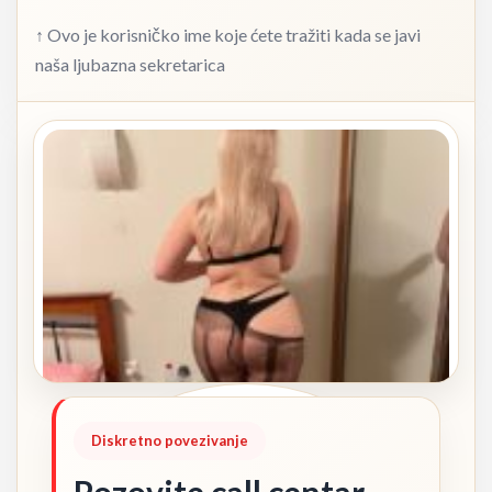
↑ Ovo je korisničko ime koje ćete tražiti kada se javi
naša ljubazna sekretarica
Diskretno povezivanje