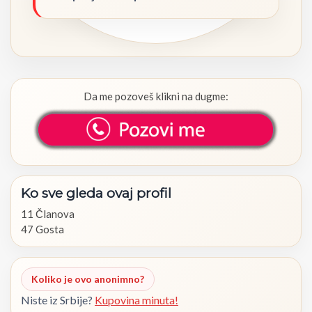
Da me pozoveš klikni na dugme:
Ko
sve
gleda
ovaj
profil
11 Članova
47 Gosta
Koliko je ovo anonimno?
Niste iz Srbije?
Kupovina minuta!