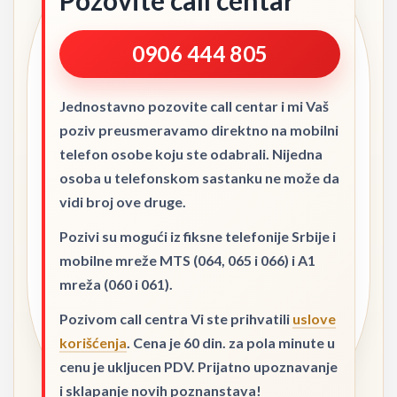
Pozovite call centar
0906 444 805
Jednostavno pozovite call centar i mi Vaš
poziv preusmeravamo direktno na mobilni
telefon osobe koju ste odabrali. Nijedna
osoba u telefonskom sastanku ne može da
vidi broj ove druge.
Pozivi su mogući iz fiksne telefonije Srbije i
mobilne mreže MTS (064, 065 i 066) i A1
mreža (060 i 061).
Pozivom call centra Vi ste prihvatili
uslove
korišćenja
. Cena je 60 din. za pola minute u
cenu je ukljucen PDV. Prijatno upoznavanje
i sklapanje novih poznanstava!