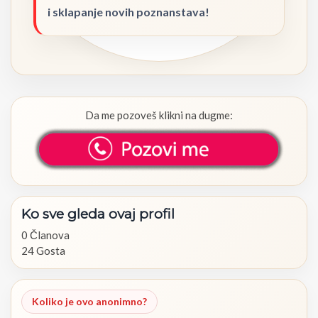
i sklapanje novih poznanstava!
Da me pozoveš klikni na dugme:
Ko
sve
gleda
ovaj
profil
0 Članova
24 Gosta
Koliko je ovo anonimno?