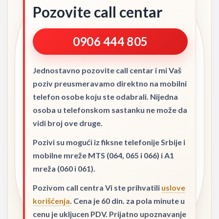
Pozovite call centar
0906 444 805
Jednostavno pozovite call centar i mi Vaš
poziv preusmeravamo direktno na mobilni
telefon osobe koju ste odabrali. Nijedna
osoba u telefonskom sastanku ne može da
vidi broj ove druge.
Pozivi su mogući iz fiksne telefonije Srbije i
mobilne mreže MTS (064, 065 i 066) i A1
mreža (060 i 061).
Pozivom call centra Vi ste prihvatili
uslove
korišćenja
. Cena je 60 din. za pola minute u
cenu je ukljucen PDV. Prijatno upoznavanje