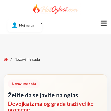
Of
Moj nalog
Si
Home
/
Nazovi me sada
Nazovi me sada
Želite da se javite na oglas
Devojka iz malog grada traži velike
promene