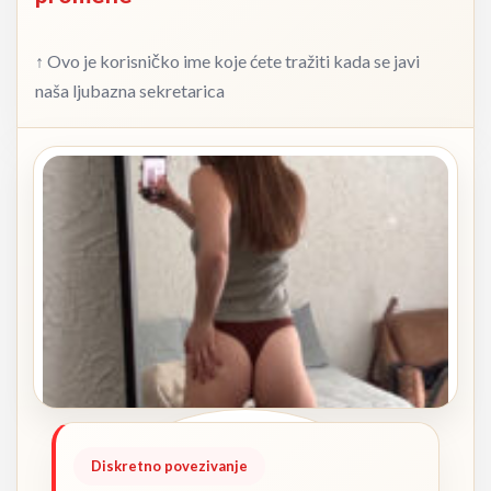
↑ Ovo je korisničko ime koje ćete tražiti kada se javi
naša ljubazna sekretarica
Diskretno povezivanje